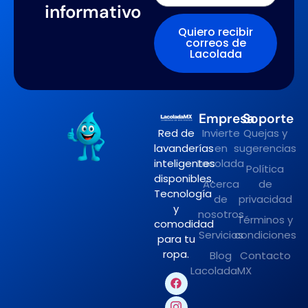
informativo
Quiero recibir
correos de
Lacolada
Empresa
Soporte
Red de
Invierte
Quejas y
lavanderías
en
sugerencias
inteligentes
Lacolada
Política
disponibles.
Acerca
de
Tecnología
de
privacidad
y
nosotros
Términos y
comodidad
Servicios
condiciones
para tu
ropa.
Blog
Contacto
LacoladaMX