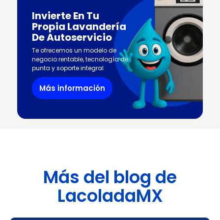
Invierte En Tu
Propia Lavandería
De Autoservicio
Te ofrecemos un modelo de
negocio rentable, tecnología de
punta y soporte integral
Más información
Más del blog de
LacoladaMX