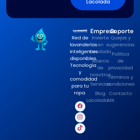
Lacolada
Empresa
Soporte
Red de
Invierte
Quejas y
lavanderías
en
sugerencias
inteligentes
Lacolada
Política
disponibles.
Acerca
de
Tecnología
de
privacidad
y
nosotros
Términos y
comodidad
Servicios
condiciones
para tu
ropa.
Blog
Contacto
LacoladaMX