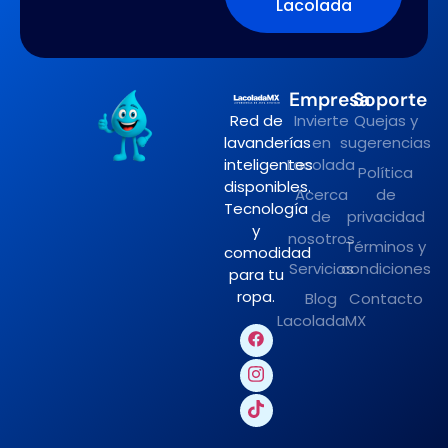
Lacolada
Empresa
Soporte
Red de
Invierte
Quejas y
lavanderías
en
sugerencias
inteligentes
Lacolada
Política
disponibles.
Acerca
de
Tecnología
de
privacidad
y
nosotros
Términos y
comodidad
Servicios
condiciones
para tu
ropa.
Blog
Contacto
LacoladaMX