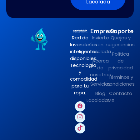
Lacolada
Empresa
Soporte
Red de
Invierte
Quejas y
lavanderías
en
sugerencias
inteligentes
Lacolada
Política
disponibles.
Acerca
de
Tecnología
de
privacidad
y
nosotros
Términos y
comodidad
Servicios
condiciones
para tu
ropa.
Blog
Contacto
LacoladaMX