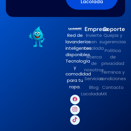
Lacolada
Empresa
Soporte
Red de
Invierte
Quejas y
lavanderías
en
sugerencias
inteligentes
Lacolada
Política
disponibles.
Acerca
de
Tecnología
de
privacidad
y
nosotros
Términos y
comodidad
Servicios
condiciones
para tu
ropa.
Blog
Contacto
LacoladaMX