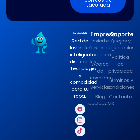
Lacolada
Empresa
Soporte
Red de
Invierte
Quejas y
lavanderías
en
sugerencias
inteligentes
Lacolada
Política
disponibles.
Acerca
de
Tecnología
de
privacidad
y
nosotros
Términos y
comodidad
Servicios
condiciones
para tu
ropa.
Blog
Contacto
LacoladaMX