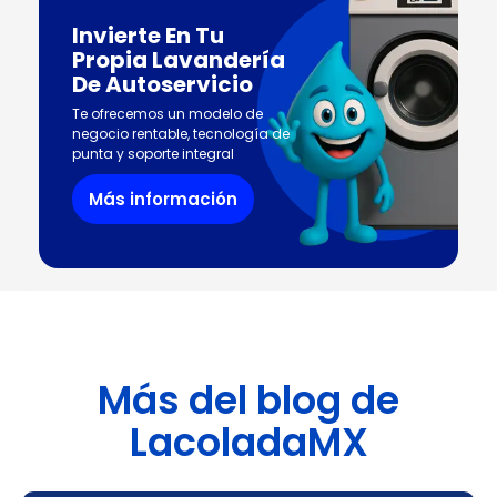
Invierte En Tu
Propia Lavandería
De Autoservicio
Te ofrecemos un modelo de
negocio rentable, tecnología de
punta y soporte integral
Más información
Más del blog de
LacoladaMX