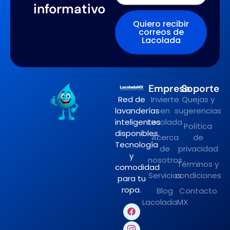
informativo
Quiero recibir
correos de
Lacolada
Empresa
Soporte
Red de
Invierte
Quejas y
lavanderías
en
sugerencias
inteligentes
Lacolada
Política
disponibles.
Acerca
de
Tecnología
de
privacidad
y
nosotros
Términos y
comodidad
Servicios
condiciones
para tu
ropa.
Blog
Contacto
LacoladaMX