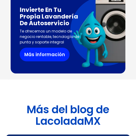
Invierte En Tu
Propia Lavandería
De Autoservicio
Te ofrecemos un modelo de
negocio rentable, tecnología de
punta y soporte integral
Más información
Más del blog de
LacoladaMX