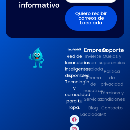
informativo
Quiero recibir
correos de
Lacolada
Empresa
Soporte
Red de
Invierte
Quejas y
lavanderías
en
sugerencias
inteligentes
Lacolada
Política
disponibles.
Acerca
de
Tecnología
de
privacidad
y
nosotros
Términos y
comodidad
Servicios
condiciones
para tu
ropa.
Blog
Contacto
LacoladaMX