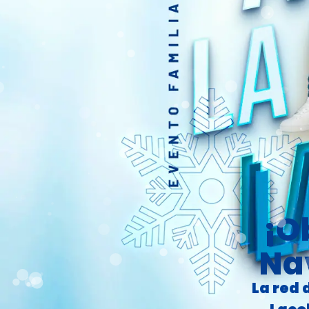
¡O
Na
La red 