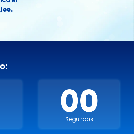
ica el
ico.
o:
0
00
Segundos