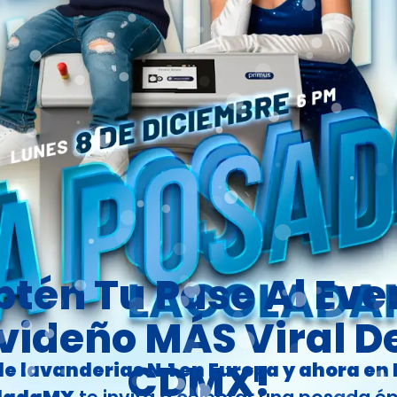
btén Tu Pase Al Eve
videño MÁS Viral De
CDMX!
de lavanderias N.1 en Europa y ahora en