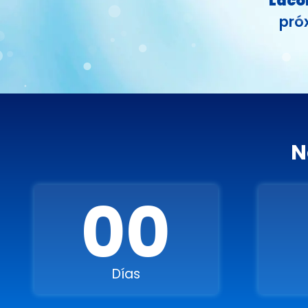
Laco
pró
N
00
Días