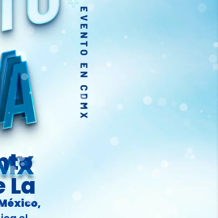
nto
 La
 México,