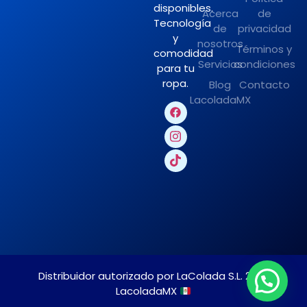
disponibles.
Acerca
de
Tecnología
de
privacidad
y
nosotros
Términos y
comodidad
Servicios
condiciones
para tu
ropa.
Blog
Contacto
LacoladaMX
Distribuidor autorizado por LaColada S.L. 2025
LacoladaMX