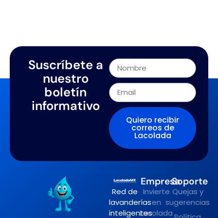
Suscríbete a
nuestro
boletín
informativo
Quiero recibir
correos de
Lacolada
Empresa
Soporte
Red de
Invierte
Quejas y
lavanderías
en
sugerencias
inteligentes
Lacolada
Política